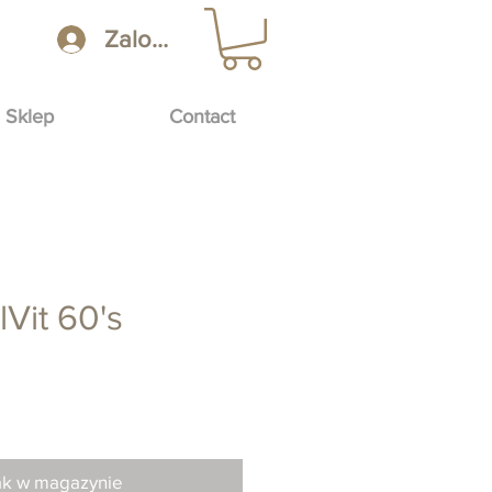
Zaloguj się
Sklep
Contact
lVit 60's
Cena
ak w magazynie